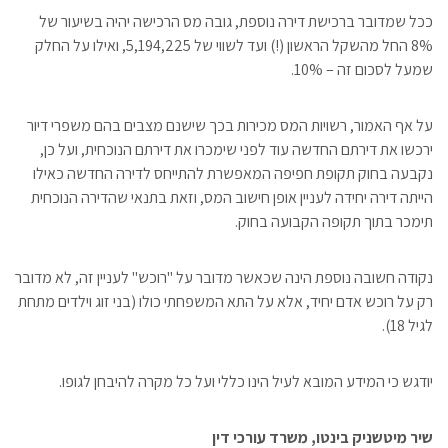
ככל שמדובר ברכישת דירה נוספת, גובה מס הרכישה יהיה בשיעור של
8% החל מהשקל הראשון (!) ועד לשווי של 5,194,225, ואילו על החלק
שמעל לסכום זה – 10%.
על אף האמור, רשויות המס מכירות בכך שישנם מצבים בהם משפרי דיור
ירכשו את דירתם החדשה עוד לפני שימכרו את דירתם הנוכחית, ועל כן,
נקבעה בחוק תקופת חפיפה המאפשרת להתייחס לדירה החדשה כאילו
הייתה דירה יחידה לעניין אופן חישוב המס, וזאת בתנאי שהדירה הנוכחית
תימכר בתוך תקופה הקבועה בחוק.
נקודה חשובה נוספת הינה שכאשר מדובר על "רוכש" לעניין זה, לא מדובר
רק על רוכש אדם יחיד, אלא על התא המשפחתי כולו (בני זוג וילדים מתחת
לגיל 18).
יודגש כי המידע המובא לעיל הינו כללי ועל כל מקרה להיבחן לגופו.
שיר מיטשניק בינטו, משרד עורכי דין