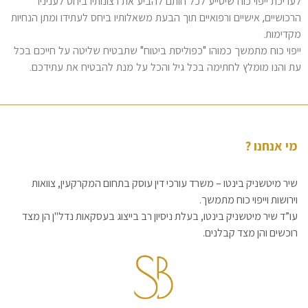
לעריכת ייפוי כוח שיסייע לכל חותם להביע את רצונותיו ביחס לעניניו
הרכושיים, אישיים ורפואיים תוך הבעת משאלותיו ביחס לעתידו ומתן הנחיות
מקדימות.
ייפוי כוח מתמשך כמוהו "כפוליסת ביטוח" שתבטיח שליטה על חייכם בכל
עת והנו מומלץ לחתימה בכל גיל והכל על מנת להבטיח את עתידכם.
מי אנחנו ?
שיר מיטשניק בינטו – משרד עורכי דין עוסק בתחום המקרקעין, צוואות
וירושות וייפוי כוח מתמשך.
עו”ד שיר מיטשניק בינטו, בעלת ניסיון רב בייצוג בעסקאות נדל"ן הן מצד
רוכשים והן מצד קבלנים.