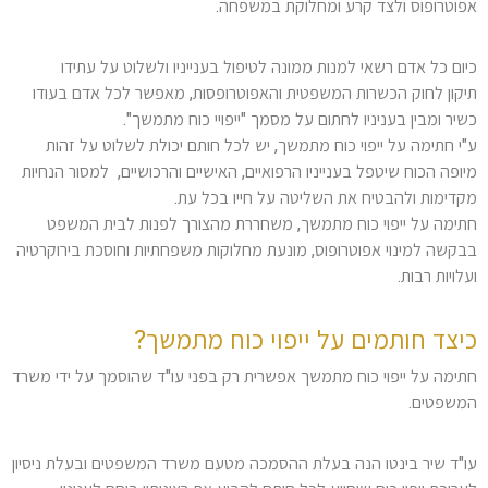
אפוטרופוס ולצד קרע ומחלוקת במשפחה.
כיום כל אדם רשאי למנות ממונה לטיפול בענייניו ולשלוט על עתידו
תיקון לחוק הכשרות המשפטית והאפוטרופסות, מאפשר לכל אדם בעודו
כשיר ומבין בעניניו לחתום על מסמך "ייפויי כוח מתמשך".
ע"י חתימה על ייפוי כוח מתמשך, יש לכל חותם יכולת לשלוט על זהות
מיופה הכוח שיטפל בענייניו הרפואיים, האישיים והרכושיים, למסור הנחיות
מקדימות ולהבטיח את השליטה על חייו בכל עת.
חתימה על ייפוי כוח מתמשך, משחררת מהצורך לפנות לבית המשפט
בבקשה למינוי אפוטרופוס, מונעת מחלוקות משפחתיות וחוסכת בירוקרטיה
ועלויות רבות.
כיצד חותמים על ייפוי כוח מתמשך?
חתימה על ייפוי כוח מתמשך אפשרית רק בפני עו"ד שהוסמך על ידי משרד
המשפטים.
עו"ד שיר בינטו הנה בעלת ההסמכה מטעם משרד המשפטים ובעלת ניסיון